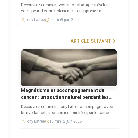
Découvrez comment vos auto-sabotages révèlent
votre peur d'exister pleinement et apprenez à
transformer ces mécanismes de validation en
Tony Latree
22
min
9 juin 2025
véritable pouvoir créateur authentique.
ARTICLE SUIVANT
Magnétisme et accompagnement du
cancer : un soutien naturel pendant les
traitements
Découvrez comment Tony Latree accompagne avec
bienveillance les personnes touchées par le cancer.
Soulagement des effets secondaires et soutien moral
Tony Latree
13
min
12 juin 2025
avec témoignages authentiques.