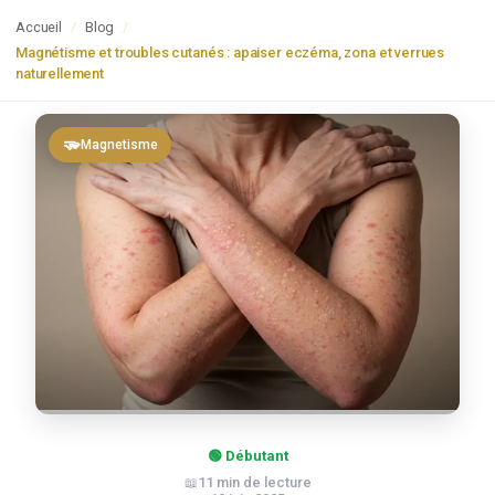
Accueil
/
Blog
/
Magnétisme et troubles cutanés : apaiser eczéma, zona et verrues
naturellement
🫳
Magnetisme
🟢 Débutant
11
min de lecture
📖