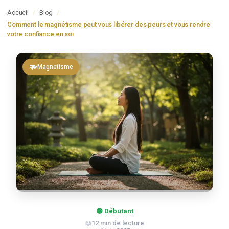
Accueil
/
Blog
/
Comment le magnétisme peut vous libérer des peurs et vous rendre
votre confiance en soi
🫳
Magnetisme
🟢 Débutant
12
min de lecture
📖