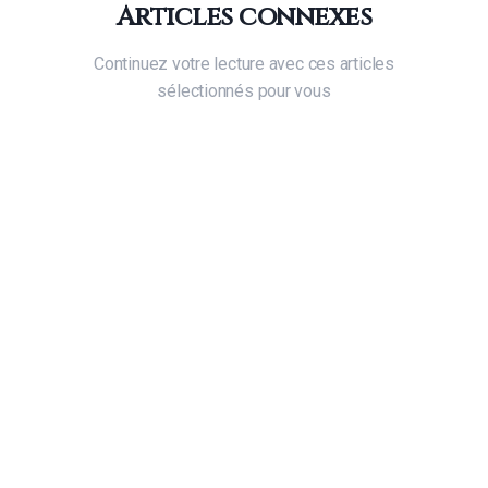
Articles connexes
Continuez votre lecture avec ces articles
sélectionnés pour vous
🫳
Magnetisme
⭐
À la une
🟢 Débutant
12
min
📖