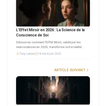
L'Effet Miroir en 2026 : La Science de la
Conscience de Soi
Découvrez comment l'Effet Miroir, validé par les
neurosciences en 2026, transforme votre réalité.
Passez de victime à créateur conscient grâce à la
Tony Latree
18
min
4 juin 2025
méthode All In One.
ARTICLE SUIVANT