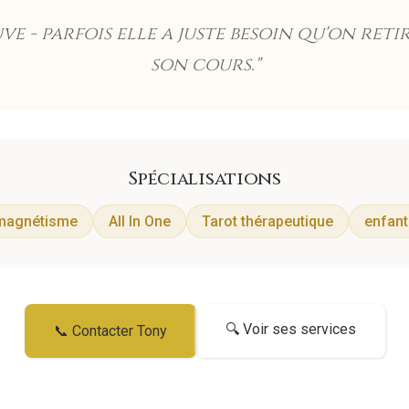
ve - parfois elle a juste besoin qu'on ret
son cours.
"
Spécialisations
magnétisme
All In One
Tarot thérapeutique
enfant
🔍 Voir ses services
📞 Contacter
Tony