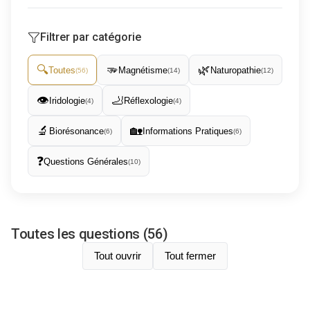
Filtrer par catégorie
🔍
🫳
🌿
Toutes
Magnétisme
Naturopathie
(
56
)
(
14
)
(
12
)
👁️
🦶
Iridologie
Réflexologie
(
4
)
(
4
)
🔬
🏡
Biorésonance
Informations Pratiques
(
6
)
(
6
)
❓
Questions Générales
(
10
)
Toutes les questions (56)
Tout ouvrir
Tout fermer