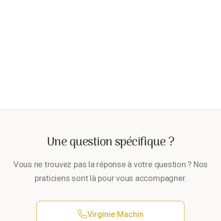
🏡
Peut-on avoir un rendez-vous en urgence ?
❓
Comment se préparer à sa première
consultation ?
Une question spécifique ?
Vous ne trouvez pas la réponse à votre question ? Nos
praticiens sont là pour vous accompagner.
Virginie Machin